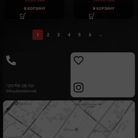
30,00
лей
149,00
лей
В КОРЗИНУ
В КОРЗИНУ
1
2
3
4
5
6
→
+373 (69) 335 233
info@davidan.md