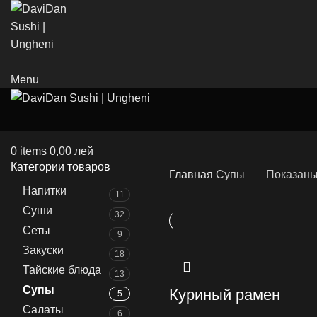
Menu
0
items
0,00
лей
Категории товаров
Главная
Супы
Показаны 
Напитки
11
Суши
32
Сеты
9
Закуски
18
Тайские блюда
13
Супы
Куриный рамен
5
Салаты
6