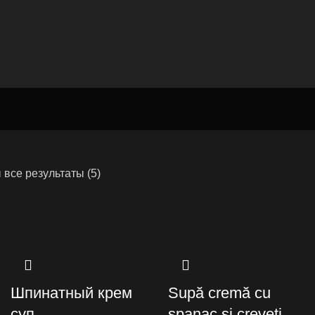
все результаты (5)
Шпинатный крем
Supă cremă cu
суп
spanac și creveți