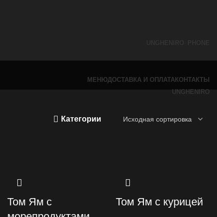
UNGHENI
RO
PHONE
МЕНЮ
ДОСТАВКА И ОПЛАТА
КОНТАКТЫ
UNGHENI
RO
Категории
Том Ям с
Том Ям с курицей
морепродуктами