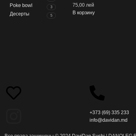
75,00
лей
Poke bowl
3
В корзину
Десерты
5
+373 (69) 335 233
info@davidan.md
Все права защищены © 2024
DaviDan Sushi
| DANOLEG B