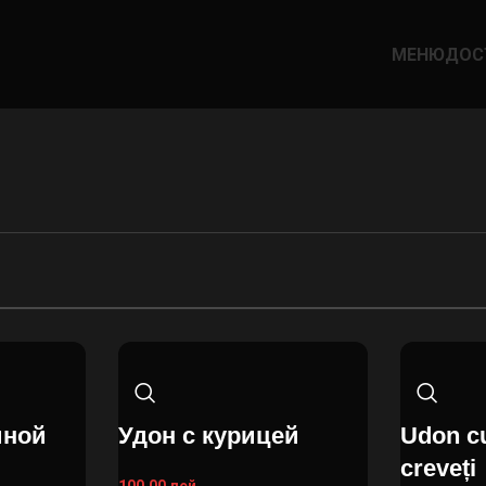
МЕНЮ
ДОС
иной
Удон с курицей
Udon cu
creveți