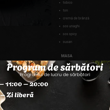
tobico
ton
cremă de brânză
sos unaghi
sos spicy
susan
MASA
Program de sărbători
Programul de lucru de sărbători
– 11:00 – 20:00
– Zi liberă
Categorie:
Gustări