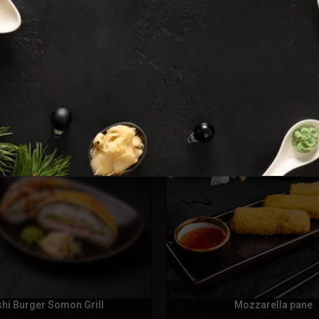
hi Burger Somon Grill
Mozzarella pane