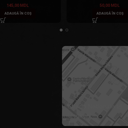
145,00
MDL
50,00
MDL
ADAUGĂ ÎN COȘ
ADAUGĂ ÎN COȘ
Strada Nationala 15
Ungheni