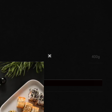
400g
ADAUGĂ ÎN COȘ