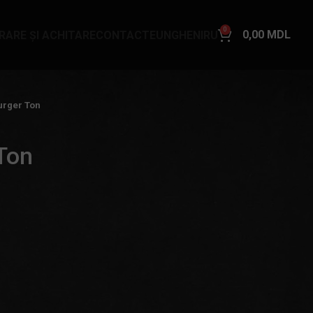
0
0,00
MDL
VRARE ȘI ACHITARE
CONTACTE
UNGHENI
RU
urger Ton
Ton