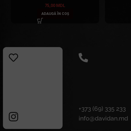
75,00
MDL
ADAUGĂ ÎN COȘ
+373 (69) 335 233
info@davidan.md