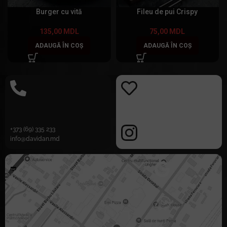
Burger cu vită
Fileu de pui Crispy
135,00
MDL
75,00
MDL
ADAUGĂ ÎN COȘ
ADAUGĂ ÎN COȘ
+373 (69) 335 233
info@davidan.md