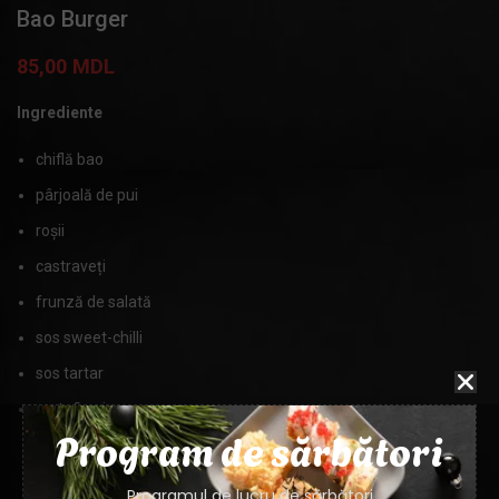
Bao Burger
85,00
MDL
Ingrediente
chiflă bao
pârjoală de pui
roșii
castraveți
frunză de salată
sos sweet-chilli
sos tartar
cartofi pai
Program de sărbători
MASA
400g, 50g
Programul de lucru de sărbători