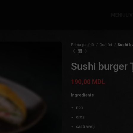
MENIU
LI
Prima pagină
Gustări
Sushi b
Sushi burger 
190,00
MDL
Ingrediente
nori
orez
castraveți