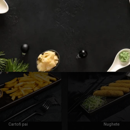
Cartofi pai
Nughete