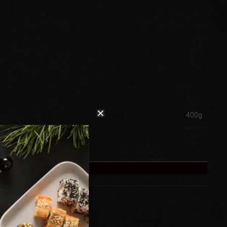
400g
ADAUGĂ ÎN COȘ