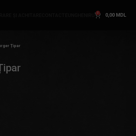
0
0,00
MDL
VRARE ȘI ACHITARE
CONTACTE
UNGHENI
RU
urger Țipar
Țipar