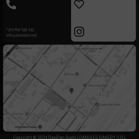
+373 (69) 335 233
info@davidan.md
Strada Nationala 15
Ungheni
Copyright © 2024
DaviDan Sushi
| DANOLEG BAKERY S.R.L