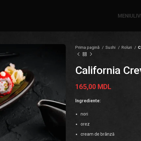
MENIU
LI
Prima pagină
Sushi
Roluri
C
California Cre
165,00
MDL
Ingrediente:
nori
orez
cream de brânză