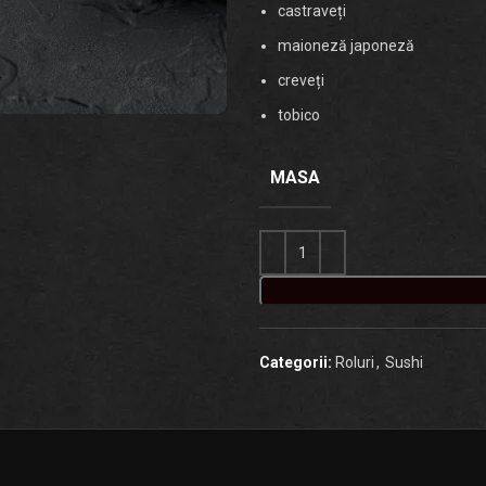
castraveți
maioneză japoneză
creveți
tobico
MASA
Categorii:
Roluri
,
Sushi