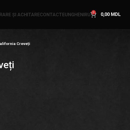
0
0,00
MDL
VRARE ȘI ACHITARE
CONTACTE
UNGHENI
RU
alifornia Creveți
veți