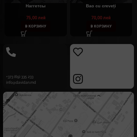
Наггетсы
Bao cu creveți
75,00
лей
70,00
лей
В КОРЗИНУ
В КОРЗИНУ
+373 (69) 335 233
info@davidan.md