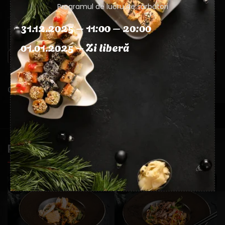
MASA
350g
Programul de lucru de sărbători
31.12.2025 – 11:00 – 20:00
01.01.2025 – Zi liberă
ADAUGĂ ÎN COȘ
Categorii:
Bucate Thai
,
Soba
PRODUSE SIMILARE