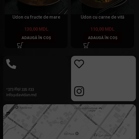
Udon cu fructe de mare
Udon cu carne de vită
130,00
MDL
110,00
MDL
ADAUGĂ ÎN COȘ
ADAUGĂ ÎN COȘ
+373 (69) 335 233
info@davidan.md