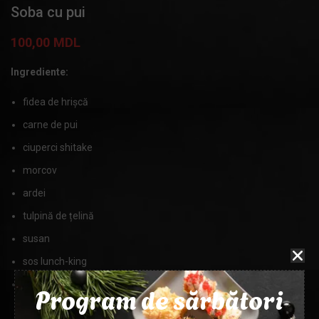
Soba cu pui
100,00
MDL
Ingrediente:
fidea de hrișcă
carne de pui
ciuperci shitake
morcov
ardei
tulpină de țelină
susan
sos lunch-king
sos sriracha
Program de sărbători