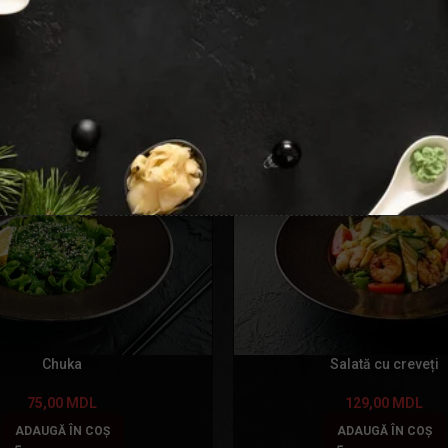
Chuka
Salată cu creveți
75,00
MDL
129,00
MDL
ADAUGĂ ÎN COȘ
ADAUGĂ ÎN COȘ