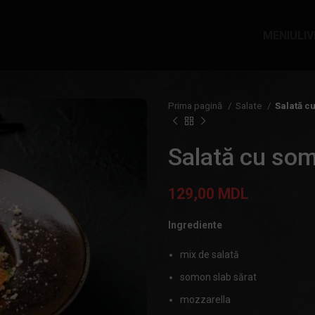
MENIU
LI
Prima pagină
Salate
Salată c
Salată cu so
129,00
MDL
Ingrediente
mix de salată
somon slab sărat
mozzarella