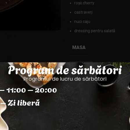
roșii cherry
castraveți
nuci caju
dressing pentru salată
MASA
Program de sărbători
Programul de lucru de sărbători
– 11:00 – 20:00
Categorie:
Salate
– Zi liberă