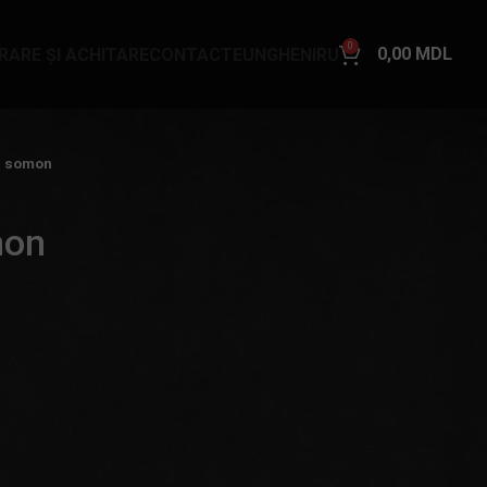
0
0,00
MDL
VRARE ȘI ACHITARE
CONTACTE
UNGHENI
RU
u somon
mon