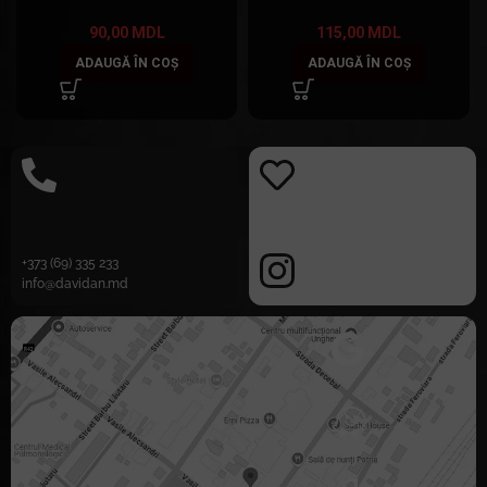
90,00
MDL
115,00
MDL
ADAUGĂ ÎN COȘ
ADAUGĂ ÎN COȘ
+373 (69) 335 233
info@davidan.md