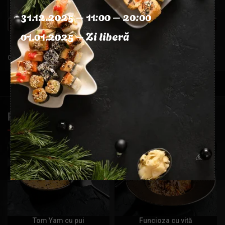
31.12.2025 – 11:00 – 20:00
ADAUGĂ ÎN COȘ
01.01.2025 – Zi liberă
Categorie:
Supe
PRODUSE SIMILARE
Tom Yam cu pui
Funcioza cu vită