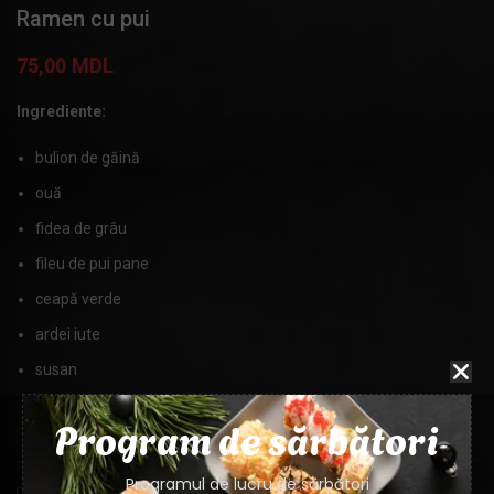
Ramen cu pui
75,00
MDL
Ingrediente:
bulion de găină
ouă
fidea de grâu
fileu de pui pane
ceapă verde
ardei iute
susan
Program de sărbători
MASA
400ml
Programul de lucru de sărbători