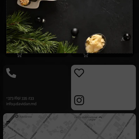
Sprite 500ml
Fanta 500ml
30,00
MDL
30,00
MDL
ADAUGĂ ÎN COȘ
ADAUGĂ ÎN COȘ
+373 (69) 335 233
info@davidan.md