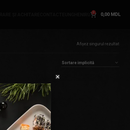
0
0,00
MDL
VRARE ȘI ACHITARE
CONTACTE
UNGHENI
RU
Afișez singurul rezultat