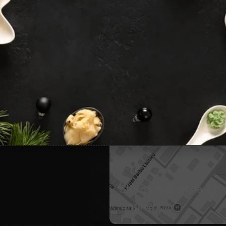
Strada Nationala 15
Ungheni